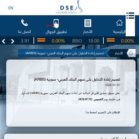
EN
جديد
الرئيسية
الأخبار
اتصل بنا
تطبيق الجوال
UG
3.91
0.00%
BSO
19.00
0.00%
الأخبار
تعميم إعادة التداول على سهم البنك العربي- سورية (ARBS)
تعميم إعادة التداول على سهم البنك العربي- سورية (ARBS)
2026-07-01
تعلن سوق دمشق للأوراق المالية عن إعادة سهم
البنك العربي- سورية (
ARBS
)
للتداول
في جلسة يوم
ال
خميس
02
/
07
/
2026
للإطلاع على التعميم اضغط
هنا.
خدمات الكترونية