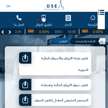
EN
جديد
الرئيسية
الأخبار
اتصل بنا
تطبيق الجوال
UG
3.91
0.00%
BSO
19.00
0.00%
I
الأنظمة والتعليمات
القوانين
قانون هيئة الأوراق والأسواق المالية
السورية
قانون سوق الأوراق المالية وتعديلاته
المرسوم التشريعي المعدل لقانون السوق