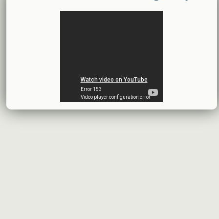
محضر إجتماع الهيئة العامة العادية وغير العادية
بنك الأردن - سورية
2026-07-14
اقتراح توزيع أرباح
شركة سيريتل موبايل تيليكوم
2026-07-13
البيانات المالية النهائية عن العام 2025
شركة سيريتل موبايل تيليكوم
2026-07-12
افصاح طارئ حول تشكيلة مجلس الإدارة
بنك سورية والخليج
2026-07-09
دعوة اجتماع هيئة عامة غير عادية
المصرف الدولي للتجارة والتمويل
2026-07-08
البيانات المالية عن الربع الأول 2026
البنك العربي- سورية