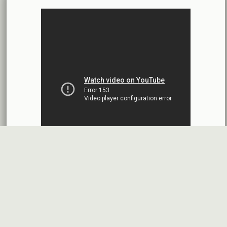
محضر إجتماع الهيئة العامة العادية وغير العادية
بنك الأردن - سورية
2026-07-14
اقتراح توزيع أرباح
شركة سيريتل موبايل تيليكوم
2026-07-13
البيانات المالية النهائية عن العام 2025
شركة سيريتل موبايل تيليكوم
2026-07-12
افصاح طارئ حول تشكيلة مجلس الإدارة
بنك سورية والخليج
2026-07-09
دعوة اجتماع هيئة عامة غير عادية
المصرف الدولي للتجارة والتمويل
2026-07-08
البيانات المالية عن الربع الأول 2026
البنك العربي- سورية