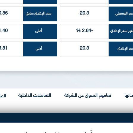
0.85
20.3
عر الوسطي
سعر الإغلاق سابق
1.40
-2.64 %
غير سعر الإغلاق
أعلى
9.81
20.3
عر الإغلاق
أدنى
اتها
تعاميم السوق عن الشركة
التعاملات الداخلية
المز