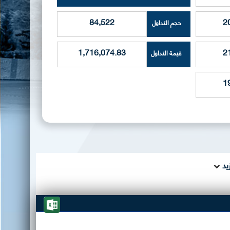
84,522
2
حجم التداول
1,716,074.83
2
قيمة التداول
1
يد