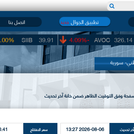
تطبيق الجوال
اتصل بنا
جديد
IB
39.91
-4.09%
AVOC
326.14
0.
ني- سورية
لصفحة وفق التوقيت الظاهر ضمن خانة آخر تحديث
0.41
2026-08-06 13:27
خر تحديث
سعر الافتتاح