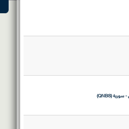
ية (QNBS)