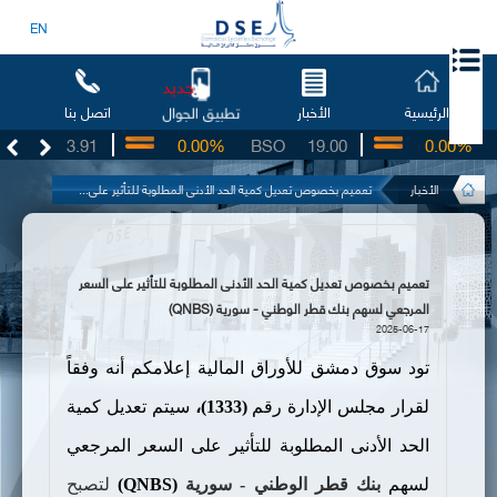
EN
جديد
الرئيسية
الأخبار
اتصل بنا
تطبيق الجوال
UG
3.91
0.00%
BSO
19.00
0.00%
IB
الأخبار
تعميم بخصوص تعديل كمية الحد الأدنى المطلوبة للتأثير على...
تعميم بخصوص تعديل كمية الحد الأدنى المطلوبة للتأثير على السعر
المرجعي لسهم بنك قطر الوطني - سورية (QNBS)
2025-06-17
تود سوق دمشق للأوراق المالية إعلامكم أنه وفقاً
لقرار مجلس الإدارة رقم
(1333)،
سيتم تعديل كمية
الحد الأدنى المطلوبة للتأثير على السعر المرجعي
لسهم
بنك
قطر الوطني - سورية
(QNBS)
لتصبح