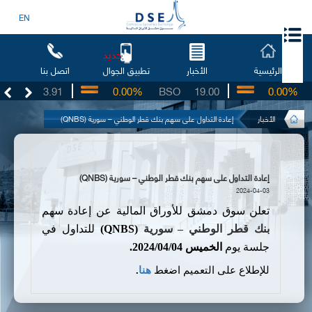
EN
جديد
الرئيسية
الأخبار
تطبيق الجوال
اتصل بنا
UG
3.91
0.00%
BSO
19.00
0.00%
I
الأخبار
إعادة التداول على سهم بنك قطر الوطني – سورية (QNBS)
إعادة التداول على سهم بنك قطر الوطني – سورية (QNBS)
2024-04-03
تعلن سوق دمشق للأوراق المالية عن إعادة سهم
بنك
قطر الوطني – سورية
(QNBS)
للتداول في
جلسة يوم
الخميس
04
/
04
/
2024
.
للإطلاع على التعميم اضغط
هنا
.