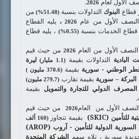
صف الأول لعام
.
2026
 قطاع
البنوك
التداولات بنسبة
من
)
%51.48
(
ل النصف الأول من عام
،
يليه الق
طاع
2026
 قطاع الخدمات بنسبة
، يليه قطاع
(0.55%)
ل النصف الأول من العام
من حيث قيم
2026
 البادية
التداولات بقيمة
ليرة
(1.1 مليار)
طر الوطني - سورية
بقيمة
(370.6 مليون )
 البركة – سورية
بقيمة
تقارب
(279.7 مليون)
لمصرف الدولي للتجارة والتمويل
بقيمة
.
 النصف الأول من
العام
من حيث قيم
2026
ية للتأمين
(
SKIC
)
بقيمة تتجاوز
(160 ألف
السورية الدولية للتأمين - آروب
(
AROP
)
جديدة سورية ، تلاه سهم
الشركة المتحدة