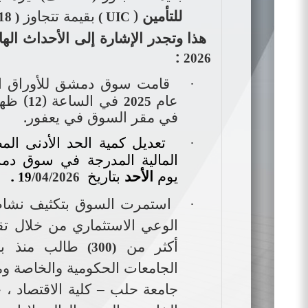
للتأمين
(
بقيمة تتجاوز
UIC
)
( 518 ألف )
هذا وتجدر الإشارة إلى الأحداث اله
:
2026
قامت سوق دمشق للأوراق المال
·
عام
في الساعة (
) ظه
12
2025
في مقر السوق في يعفور
.
تعديل كمية الحد الأدنى الم
·
المالية المدرجة في سوق دمش
يوم
الأحد
بتاريخ
.
19
/04/2026
استمرت السوق بتكثيف نشاطاته
·
الوعي الاستثماري من خلال تق
أكثر من
طالب منذ بد
(300)
الجامعات الحكومية والخاصة و
جامعة حلب – كلية الاقتصاد ، ج