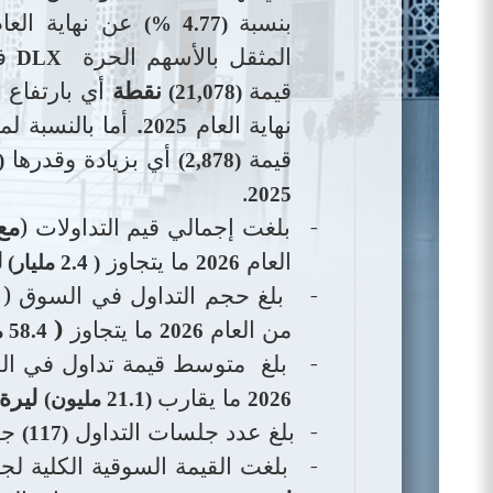
بنسبة
عن نهاية الع
4.77 %)
)
المثقل بالأسهم الحرة
في
DLX
قيمة
نقطة
أي بارتفاع 
(21,078)
نهاية العام
.
أما بالنسبة ل
2025
قيمة
أي بزيادة وقدرها
506)
(2,878)
.
2025
-
بلغت إجمالي قيم التداولات (
مع
العام
ما يتجاوز
ل
2026
(
2.4 مليار)
-
بلغ حجم التداول في السوق (
من العام
ما يتجاوز
(
2026
58.4 مليون)
-
بلغ
متوسط قيمة تداول
في الج
ما يقارب
ليرة 
2026
(21.1 مليون)
-
بلغ عدد جلسات التداول
جل
(117)
-
بلغت القيمة السوقية الكلية ل