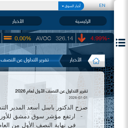
EN
أخبار السوق
الرئيسية
الأخبار
%
AVOC
326.14
-4.99%
UIC
22.65
الأخبار
تقرير التداول عن النصف الأو
تقرير التداول عن النصف الأول لعام 2026
2026-07-01
صرح الدكتور
باسل أسعد
المدير التن
-
ارتفع مؤشر
سوق دمشق للأوراق
في نهاية النصف الأول من العا