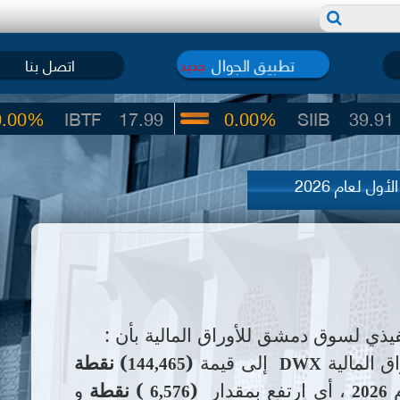
تطبيق الجوال
اتصل بنا
جديد
TF
17.99
0.00%
SIIB
39.91
0.00
ل لعام 2026
فيذي لسوق دمشق للأوراق المالية بأن :
 المالية
إلى قيمة
(
)
نقطة
144,465
DWX
م
،
أي ارتفع
بمقدار
(
(
نقطة
و
6,576
2026