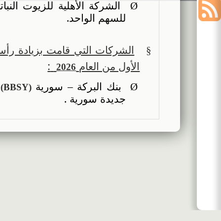
الشركة الأهلية للزيوت النبات
Ø
أخبار
للسهم الواحد.
السوق
إفصاحات
الشركات
نشرات
الشركات التي قامت بزيادة رأسم
§
المدرجة
التداول
الصفقات
الأول من العام
:
2026
اليومية
اليومية
بنك البركة – سورية
و
Ø
)
BBSY
(
جديدة سورية .