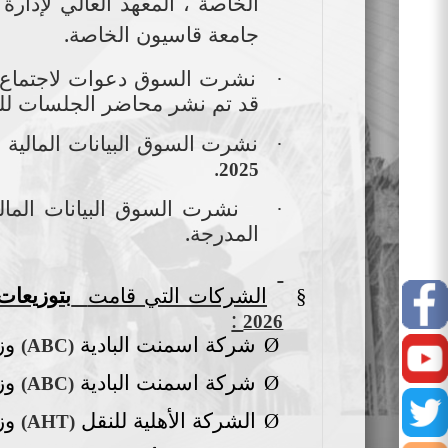
الخاصة ، المعهد العالي لإدارة
جامعة قاسيون الخاصة.
نشرت السوق دعوات لاجتماع ال
·
قد تم نشر محاضر الجلسات لل
نشرت السوق البيانات المالية 
·
.
202
5
نشرت السوق البيانات المال
·
المدرجة.
الشركات التي قامت
بتوزيعات
§
Facebook
:
2026
شركة اسمنت البادية
وز
Ø
)
ABC
(
Youtube
شركة اسمنت البادية
وز
Ø
)
ABC
(
Twitter
الشركة الأهلية للنقل
وز
Ø
)
AHT
(