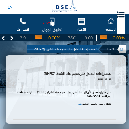
EN
جديد
الرئيسية
الأخبار
اتصل بنا
تطبيق الجوال
UG
3.91
0.00%
BSO
19.00
0.00%
الأخبار
تعميم إعادة التداول على سهم بنك الشرق (SHRQ)
تعميم إعادة التداول على سهم بنك الشرق (SHRQ)
2026-05-25
تعلن سوق دمشق للأوراق المالية عن إعادة سهم
بنك
الشرق
(SHRQ)
للتداول في جلسة
يوم
الأحد
31
/05/
2026
.
للإطلاع على التعميم، اضغط
هنا
.