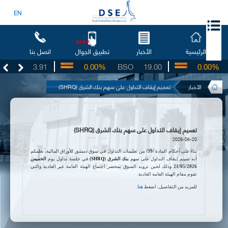
EN
جديد
الرئيسية
الأخبار
اتصل بنا
تطبيق الجوال
UG
3.91
0.00%
BSO
19.00
0.00%
I
الأخبار
تعميم إيقاف التداول على سهم بنك الشرق (SHRQ)
تعميم إيقاف التداول على سهم بنك الشرق (SHRQ)
2026-05-20
بناءً على أحكام المادة
/39/
من تعليمات التداول في سوق دمشق للأوراق المالية،
نعلمكم
أنه سيتم إيقاف التداول على سهم
بنك
الشرق (
SHRQ
)
في جلسة تداول يوم
الخميس
21/05/2026
وذلك لحين تزويد السوق بمحضر اجتماع الهيئة العامة غير العادية
والتي
تقوم مقام الهيئة العامة العادية
.
للمزيد من التفاصيل، اضغط
هنا
.