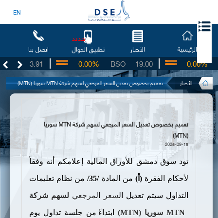
EN
جديد
الرئيسية
الأخبار
اتصل بنا
تطبيق الجوال
UG
3.91
0.00%
BSO
19.00
0.00%
I
الأخبار
تعميم بخصوص تعديل السعر المرجعي لسهم شركة MTN سوريا (MTN)
تعميم بخصوص تعديل السعر المرجعي لسهم شركة MTN سوريا
(MTN)
2025-09-15
تود سوق دمشق للأوراق المالية إعلامكم أنه وفقاً
لأحكام الفقرة
(
أ
)
من المادة
/35/
من نظام تعليمات
التداول سيتم تعديل ال
سعر
ال
مرجعي
لسه
م
شركة
MTN
سوريا (
MTN
)
ابتداءً من جلسة تداول يوم