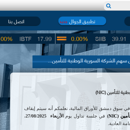
تطبيق الجوال
اتصل بنا
جديد
BTF
17.99
0.00%
SIIB
39.91
 سهم الشركة السورية الوطنية للتأمين...
 للتأمين (NIC)
في سوق دمشق للأوراق المالية،
نعلمكم أنه سيتم إيقاف
أمين
(
NIC
)
في جلسة تداول يوم
الأربعاء
27/08/2025
،
امة العادية.