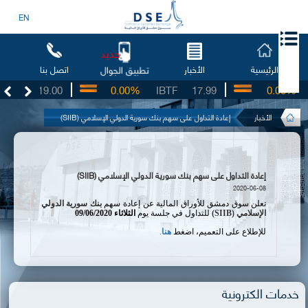
EN
جديد
الرئيسية
الأخبار
اتصل بنا
تطبيق الجوال
SO
19.00
0.00%
IBTF
17.99
0.00%
S
الأخبار
إعادة التداول على سهم بنك سورية الدولي الإسلامي (SIIB)
إعادة التداول على سهم بنك سورية الدولي الإسلامي (SIIB)
2020-06-08
تعلن سوق دمشق للأوراق المالية عن إعادة سهم
بنك سورية الدولي
الإسلامي (
SIIB
)
للتداول في جلسة يوم
الثلاثاء
09/06/2020
للإطلاع على التعميم، اضغط
هنا
.
خدمات الكترونية