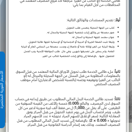
طالبي الخدمة (أو النائب عن الغير) مراجعة أحد فروع المصرف المعتمد في
المحافظات من أجل القيام بما يلي:
أولاً:
تقديم المستندات والوثائق التالية:
كتاب من الجهة المحيلة يتضمن طلب التحويل.
صور مصدقة عن وثائق إثبات شخصية للجهة المحيلة والمحال له.
عنوان معتمد للجهة المحيلة و المحال له.
وثيقة تثبت الصفة الخيرية أو الدينية أو الاجتماعية أو الإنسانية للجهة طالبة التحويل.
وثيقة النيابة عن الغير (وكالة عامة أو خاصة) إن وجدت، مصدقة من المحامي العام أو النيابة
العامة، ولم يمضِ على تصديقها شهرين، وفي حال طلب الموافقة الأمنية يجب العمل
للحصول عليها. بالإضافة إلى وثائق إثبات الشخصية للنائب عن الغير.
ثانياً:
ملء طالبي الخدمة طلب تحويل الأوراق المالية المعتمد من قبل السوق
الأسعار الفورية 
بالمعلومات المطلوبة من قبل الممثل عن الجهة المحيلة والمحال له (أو
النائب عن الغير) وتوقيعه وختمه (بالنسبة للشخص الاعتباري) أمام موظف
المصرف المختص.
ثالثاً:
تسديد طالبي الخدمة البدل المالي المطلوب عن طريق إيداعه في حساب
0.005
السوق لدى المصرف، والبالغ (
) خمسة بالألف من القيمة السوقية من
1,000
الطرفين، على ألا يقل عن (
) ل.س فقط ألف ليرة سورية لاغير من كل
طرف. ويتم احتساب البدل في يوم تنفيذ التحويل من قِبل المركز وفق
المعادلة التالية: (سعر الإغلاق للسهم المراد تحويله × عدد الأسهم المراد
0.005 × 2
تحويلها ×
). بالإضافة إلى تسديد البدل المالي المطلوب من قبل
المصرف المعتمد، وذلك بعد إتمام الدراسة القانونية من قبل المركز.