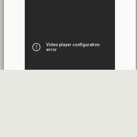
محضر إجتماع الهيئة العامة العادية وغير العادية
بنك الأردن - سورية
2026-07-14
اقتراح توزيع أرباح
شركة سيريتل موبايل تيليكوم
2026-07-13
البيانات المالية النهائية عن العام 2025
شركة سيريتل موبايل تيليكوم
2026-07-12
افصاح طارئ حول تشكيلة مجلس الإدارة
بنك سورية والخليج
2026-07-09
دعوة اجتماع هيئة عامة غير عادية
المصرف الدولي للتجارة والتمويل
2026-07-08
البيانات المالية عن الربع الأول 2026
البنك العربي- سورية
2026-07-07