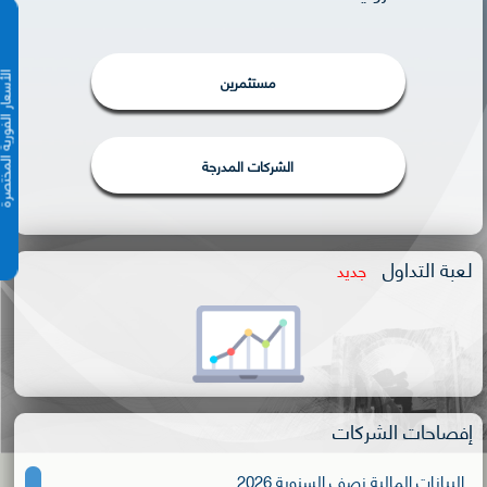
مستثمرين
الأسعار الفورية 
الشركات المدرجة
لعبة التداول
جديد
إفصاحات الشركات
البيانات المالية نصف السنوية 2026