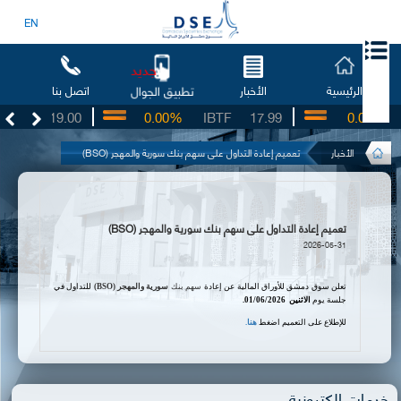
EN
جديد
الرئيسية
الأخبار
اتصل بنا
تطبيق الجوال
SO
19.00
0.00%
IBTF
17.99
0.00%
S
الأخبار
تعميم إعادة التداول على سهم بنك سورية والمهجر (BSO)
تعميم إعادة التداول على سهم بنك سورية والمهجر (BSO)
2026-05-31
تعلن سوق دمشق للأوراق المالية عن إعادة
سهم بنك
سورية والمهجر
(
BSO
)
للتداول في
جلسة يوم
الاثنين
01/06/2026.
للإطلاع على التعميم اضغط
هنا.
خدمات الكترونية