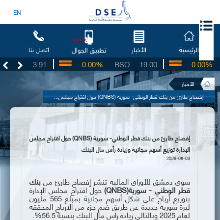
EN
جديد
الرئيسية
الأخبار
اتصل بنا
تطبيق الجوال
UG
3.91
0.00%
BSO
19.00
0.00%
I
الأخبار
إفصاح طارئ من بنك قطر الوطني- سورية (QNBS) حول اقتراح مجلس...
إفصاح طارئ من بنك قطر الوطني- سورية (QNBS) حول اقتراح مجلس
الإدارة توزيع أسهم مجانية وزيادة رأس مال البنك
2026-05-03
سوق دمشق للأوراق المالية تنشر إفصاح طارئ من
بنك
قطر الوطني - سورية(
QNBS
)
حول اقتراح مجلس الإدارة
بتوزيع أرباح على شكل أسهم مجانية بمبلغ 565 مليون
ليرة سورية جديدة عن طريق ضم جزء من الارباح المحققة
لعام 2025 وبالتالي زيادة راس مال البنك بنسبة 56.5%.