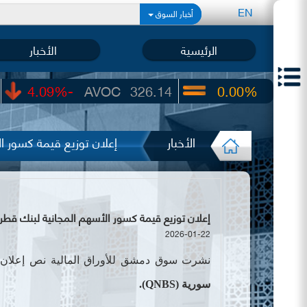
EN
أخبار السوق
الرئيسية
الأخبار
-4.09%
AVOC
326.14
0.00%
UIC
22.65
الأخبار
إعلان توزيع قيمة كسور ا
إعلان توزيع قيمة كسور الأسهم المجانية لبنك قطر الو
2026-01-22
نشرت سوق دمشق للأوراق المالية
نص
إعلان 
سورية (
QNBS
).