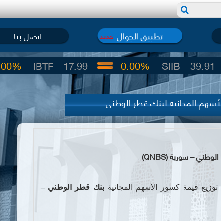
تطبيق الجوال
اتصل بنا
جديد
IBTF
17.99
0.00%
SIIB
39.91
لأسهم المجانية لبنك قطر الوطني –...
طني – سورية (QNBS)
توزيع قيمة كسور الأسهم المجانية
بنك قطر الوطني –