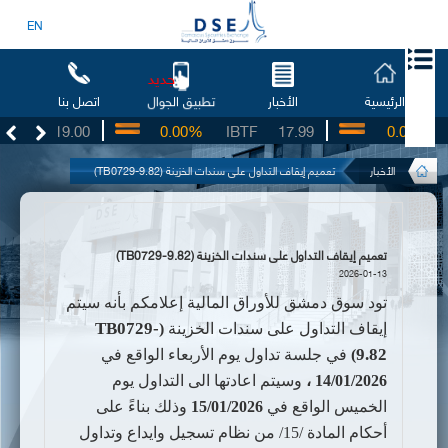
EN
جديد
الرئيسية
الأخبار
اتصل بنا
تطبيق الجوال
SO
19.00
0.00%
IBTF
17.99
0.00%
S
الأخبار
تعميم إيقاف التداول على سندات الخزينة (TB0729-9.82)
تعميم إيقاف التداول على سندات الخزينة (TB0729-9.82)
2026-01-13
تود سوق دمشق للأوراق المالية إعلامكم بأنه
سيتم
TB0729-
إيقاف التداول على سندات الخزينة
(
9.82
)
في جلسة تداول يوم ا
لأربعاء
الواقع في
14/01/2026
،
وسيتم اعادتها الى التداول يوم
الخميس الواقع في
15/01/2026
وذلك بناءً على
أحكام المادة /15
/
من نظام تسجيل وايداع وتداول