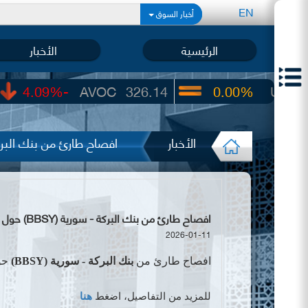
EN
أخبار السوق
الرئيسية
الأخبار
-4.09%
AVOC
326.14
0.00%
UIC
22.65
الأخبار
افصاح طارئ من بنك البركة - سورية (BBSY) حو
افصاح طارئ من بنك البركة - سورية (BBSY) حول توزيع مناصب مجلس الإدارة جديد
2026-01-11
افصاح طارئ من
بنك البركة - سورية (
BBSY
)
حو
للمزيد من التفاصيل، اضغط
هنا