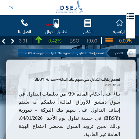
EN
جديد
الرئيسية
الأخبار
اتصل بنا
تطبيق الجوال
UG
3.91
0.42%
BSO
19.00
0.00%
I
الأخبار
تعميم إيقاف التداول على سهم بنك البركة – سورية (BBSY)
تعميم إيقاف التداول على سهم بنك البركة – سورية (BBSY)
2025-12-31
بناءً على أحكام المادة
/39/
من تعليمات التداول في
سوق دمشق للأوراق المالية،
نعلمكم أنه سيتم
إيقاف التداول على سهم
بنك
البركة – سورية
(
BBSY
)
في جلسة تداول يوم
الأحد
04/01/2026
،
وذلك لحين تزويد السوق بمحضر
اجتماع الهيئة
العامة
غير العادية.