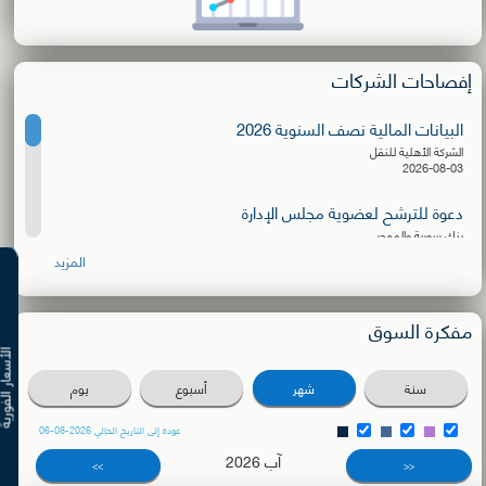
إفصاحات الشركات
البيانات المالية نصف السنوية 2026
الشركة الأهلية للنقل
2026-08-03
دعوة للترشح لعضوية مجلس الإدارة
بنك سورية والمهجر
2026-08-02
المزيد
دعوة اجتماع الهيئة العامة العادية
بنك البركة - سورية
مفكرة السوق
2026-07-27
الأسعار ال
مقترح توزيع أرباح على المساهمين نقداً
سنة
شهر
أسبوع
يوم
بنك البركة - سورية
2026-07-21
عودة إلى التاريخ الحالي 2026-08-06
آب 2026
البيانات المالية النهائية عن العام 2025
>>
<<
بنك البركة - سورية