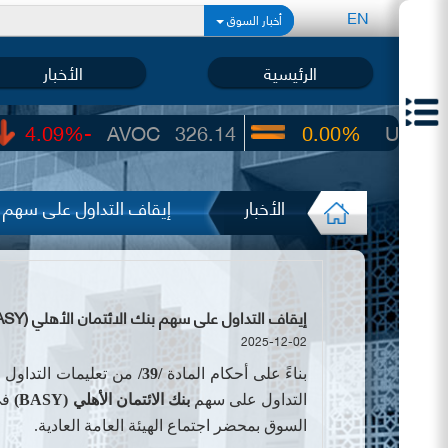
EN
أخبار السوق
الرئيسية
الأخبار
-4.09%
AVOC
326.14
0.00%
UIC
22.65
الأخبار
إيقاف التداول على سهم بنك 
إيقاف التداول على سهم بنك الائتمان الأهلي (BASY)
2025-12-02
بناءً على أحكام المادة
/39/
من تعليمات التداول 
التداول على سهم
ب
نك الائتمان الأهلي (
BASY
)
في
السوق بمحضر
اجتماع الهيئة العامة العادية.