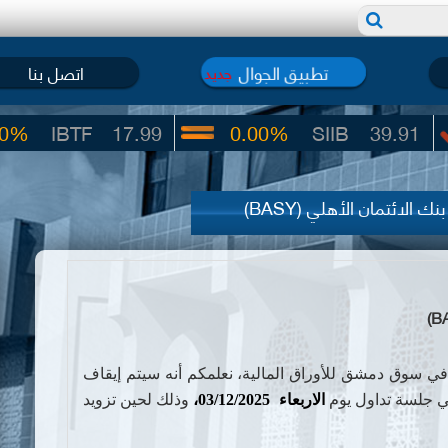
تطبيق الجوال
اتصل بنا
جديد
TF
17.99
0.00%
SIIB
39.91
الائتمان الأهلي (BASY)
في سوق دمشق للأوراق المالية،
نعلمكم أنه سيتم إيقاف
 جلسة تداول يوم
الاربعاء
03/12/2025،
وذلك لحين تزويد