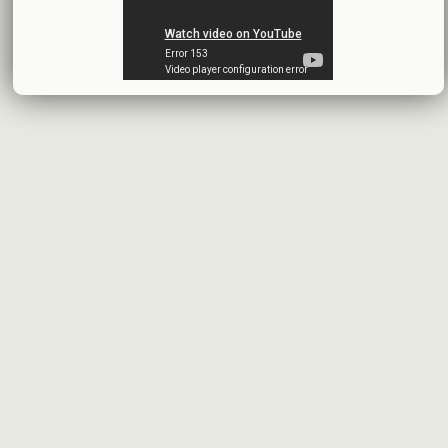
بنك الأردن - سورية
2026-07-14
اقتراح توزيع أرباح
شركة سيريتل موبايل تيليكوم
2026-07-13
البيانات المالية النهائية عن العام 2025
شركة سيريتل موبايل تيليكوم
2026-07-12
افصاح طارئ حول تشكيلة مجلس الإدارة
بنك سورية والخليج
2026-07-09
دعوة اجتماع هيئة عامة غير عادية
المصرف الدولي للتجارة والتمويل
2026-07-08
البيانات المالية عن الربع الأول 2026
البنك العربي- سورية
2026-07-07
محضر إجتماع الهيئة العامة العادية