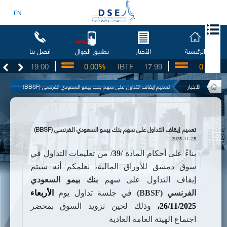
EN
جديد
الرئيسية
الأخبار
اتصل بنا
تطبيق الجوال
BSO
19.00
0.00%
IBTF
17.99
0.00%
الأخبار
تعميم إيقاف التداول على سهم بنك بيمو السعودي الفرنسي (BBSF)
تعميم إيقاف التداول على سهم بنك بيمو السعودي الفرنسي (BBSF)
2025-11-25
بناءً على أحكام المادة
/39/
من تعليمات التداول في
سوق دمشق للأوراق المالية،
نعلمكم أنه سيتم
إيقاف التداول على سهم
بنك بيمو السعودي
الفرنسي (
BBSF
)
في جلسة تداول يوم
الأربعاء
5،
26/11/202
وذلك لحين تزويد السوق بمحضر
اجتماع الهيئة العامة العادية