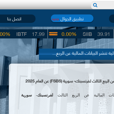
تطبيق الجوال
اتصل بنا
جديد
BTF
17.99
0.00%
SIIB
39.91
 تنشر البيانات المالية عن الربع...
لث لفرنسبنك- سورية (FSBS) عن العام 2025
انات المالية عن الربع الثالث
لفرنسبنك- سورية