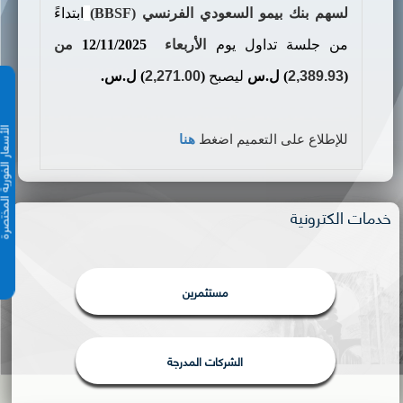
لسه
م
بنك بيمو السعودي الفرنسي (
BBSF
)
ابتداءً
من جلسة تداول يوم
الأربعاء
12/11/2025
من
(
2,389.93
)
ل.س
ليصبح
(
2,271.00
)
ل.س.
الأسعار الفورية 
للإطلاع على التعميم اضغط
هنا
خدمات الكترونية
مستثمرين
الشركات المدرجة