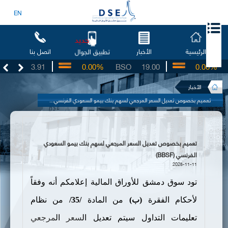
EN
جديد
الرئيسية
الأخبار
اتصل بنا
تطبيق الجوال
UG
3.91
0.00%
BSO
19.00
0.00%
I
الأخبار
تعميم بخصوص تعديل السعر المرجعي لسهم بنك بيمو السعودي الفرنسي...
تعميم بخصوص تعديل السعر المرجعي لسهم بنك بيمو السعودي
الفرنسي (BBSF)
2025-11-11
تود سوق دمشق للأوراق المالية إعلامكم أنه وفقاً
لأحكام الفقرة
(
ب
)
من المادة
/35/
من نظام
تعليمات التداول سيتم تعديل ال
سعر
ال
مرجعي