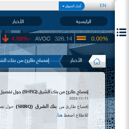
EN
أخبار السوق
الرئيسية
الأخبار
-4.09%
AVOC
326.14
0.00%
UIC
22.65
الأخبار
إفصاح طارئ من بنك الشرق (SHRQ) حول تفصيل الأرصدة والإ
إفصاح طارئ من بنك الشرق (SHRQ) حول تفصيل الأرصدة والإيداعات لدى المصارف اللبنانية
2025-11-11
بنك الشرق
(
SHRQ
)
إفصاح طارئ
من
حول تفصي
للاطلاع اضغط
هنا
.