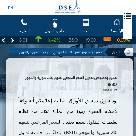
EN
جديد
الرئيسية
الأخبار
اتصل بنا
تطبيق الجوال
UG
3.91
0.42%
BSO
19.00
0.00%
I
الأخبار
تعميم بخصوص تعديل السعر المرجعي لسهم بنك سورية والمهجر...
تعميم بخصوص تعديل السعر المرجعي لسهم بنك سورية والمهجر
(BSO)
2025-09-25
تود سوق دمشق للأوراق المالية إعلامكم أنه وفقاً
لأحكام الفقرة
(
ب
)
من المادة
/35/
من نظام
تعليمات التداول سيتم تعديل ال
سعر
ال
مرجعي
لسهم
بنك
سورية والمهجر
(BSO)
ابتداءً من جلسة تداول