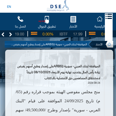
EN
جديد
الرئيسية
الأخبار
اتصل بنا
تطبيق الجوال
SO
19.00
0.00%
IBTF
17.99
0.00%
S
الأخبار
الموافقة لبنك العربي- سورية ((ARBSعلى إصدار وطرح أسهم بغرض...
الموافقة لبنك العربي- سورية ((ARBSعلى إصدار وطرح أسهم بغرض
زيادة رأس المال وتحديد نهاية يوم الأربعاء 08/10/2025 تاريخاً
لاستحقاق المساهمين حق الأفضلية بالاكتتاب
2025-09-25
منح مجلس مفوضي الهيئة بموجب قراره رقم (65/
م) تاريخ 24/09/2025 الموافقة على قيام "البنك
العربي - سورية" بإصدار وطرح /49,500,000/ سهم