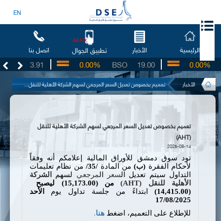
EN
جديد
الرئيسية
الأخبار
اتصل بنا
تطبيق الجوال
UG
3.91
0.00%
BSO
19.00
0.00%
I
الأخبار
تعميم بخصوص تعديل السعر المرجعي لسهم الشركة الأهلية للنقل...
تعميم بخصوص تعديل السعر المرجعي لسهم الشركة الأهلية للنقل
(AHT)
2025-08-14
تود سوق دمشق للأوراق المالية إعلامكم أنه وفقاً
لأحكام الفقرة
(ب)
من المادة
/35/
من نظام تعليمات
التداول سيتم تعديل ال
سعر
ال
مرجعي
لسهم
الشركة
الأهلية للنقل (
AHT
)
من (
15,173.00
) ليصبح
(
14,415.00
)
ابتداءً من جلسة تداول
يوم
الأحد
17/08/2025
للإطلاع على التعميم، اضغط
هنا
.