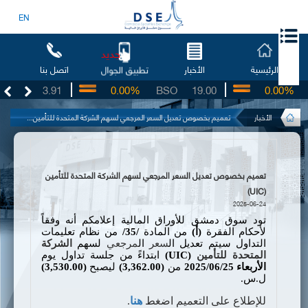
EN
جديد
الرئيسية
الأخبار
اتصل بنا
تطبيق الجوال
UG
3.91
0.00%
BSO
19.00
0.00%
I
الأخبار
تعميم بخصوص تعديل السعر المرجعي لسهم الشركة المتحدة للتأمين...
تعميم بخصوص تعديل السعر المرجعي لسهم الشركة المتحدة للتأمين
(UIC)
2025-06-24
تود سوق دمشق للأوراق المالية إعلامكم أنه وفقاً
لأحكام الفقرة
(أ)
من المادة
/35/
من نظام تعليمات
التداول سيتم تعديل ال
سعر
ال
مرجعي
لسهم
الشركة
المتحدة للتأمين
(UIC)
ابتداءً من جلسة تداول يوم
الأربعاء
2025/06/25
من
(
3,362.00
)
ليصبح
(
3,530.00
)
ل.س.
للإطلاع على التعميم اضغط
هنا
.