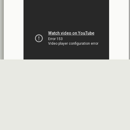
بنك الأردن - سورية
2026-07-14
اقتراح توزيع أرباح
شركة سيريتل موبايل تيليكوم
2026-07-13
البيانات المالية النهائية عن العام 2025
شركة سيريتل موبايل تيليكوم
2026-07-12
افصاح طارئ حول تشكيلة مجلس الإدارة
بنك سورية والخليج
2026-07-09
دعوة اجتماع هيئة عامة غير عادية
المصرف الدولي للتجارة والتمويل
2026-07-08
البيانات المالية عن الربع الأول 2026
البنك العربي- سورية
2026-07-07
قسم شكاوى
فرص عمل في
خريطة الموقع