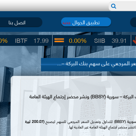
تطبيق الجوال
اتصل بنا
جديد
17.99
0.00%
SIIB
39.91
-4.09%
سعر المرجعي على سهم بنك البركة –...
إعادة التداول وتعديل السعر المرجعي على سهم بنك البركة – سورية (BBSY) ونشر محضر إجتماع الهيئة العامة
سورية (
BBSY
)
للتداول
و
تعديل السعر المرجعي للسهم ليصبح
(200.07 ليرة
تنشر محضر اجتماع الهيئة العامة غير العادية لها.