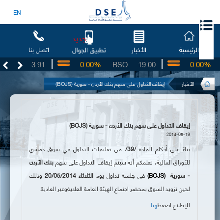
EN
جديد
الرئيسية
الأخبار
اتصل بنا
تطبيق الجوال
UG
3.91
0.00%
BSO
19.00
0.00%
I
الأخبار
إيقاف التداول على سهم بنك الأردن - سورية (BOJS)
إيقاف التداول على سهم بنك الأردن - سورية (BOJS)
2014-05-19
بناءً على أحكام المادة
/39/
من تعليمات التداول في سوق دمشق
للأوراق المالية،
نعلمكم أنه سيتم إيقاف التداول على سهم
بنك
الأردن
- سورية
(BOJS)
في جلسة تداول يوم
الثلاثاء 20/05/2014
وذلك
لحين تزويد السوق بمحضر اجتماع الهيئة العامة العادية
وغير العادية
.
للإطلاع اضغط
هنا
.