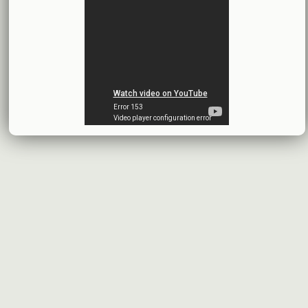
محضر إجتماع الهيئة العامة العادية وغير العادية
بنك الأردن - سورية
2026-07-14
اقتراح توزيع أرباح
شركة سيريتل موبايل تيليكوم
2026-07-13
البيانات المالية النهائية عن العام 2025
شركة سيريتل موبايل تيليكوم
2026-07-12
افصاح طارئ حول تشكيلة مجلس الإدارة
بنك سورية والخليج
2026-07-09
دعوة اجتماع هيئة عامة غير عادية
المصرف الدولي للتجارة والتمويل
2026-07-08
البيانات المالية عن الربع الأول 2026
البنك العربي- سورية
2026-07-07