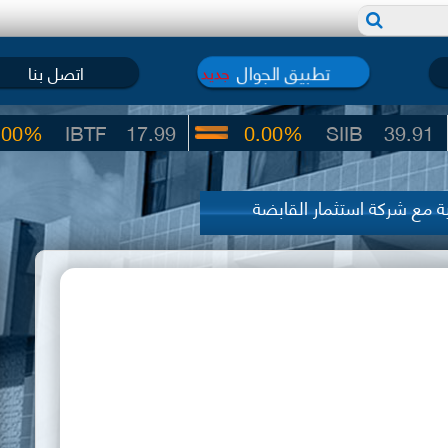
تطبيق الجوال
اتصل بنا
جديد
IBTF
17.99
0.00%
SIIB
39.91
ة مع شركة استثمار القابضة