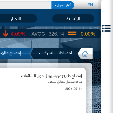
EN
أخبار السوق
الرئيسية
الأخبار
-4.09%
AVOC
326.14
0.00%
UIC
22.6
افصاحات الشركات
إفصاح طارئ 
إفصاح طارئ من سيريتل حول الشائعات
شركة سيريتل موبايل تيليكوم
2025-09-17