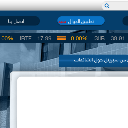
تطبيق الجوال
اتصل بنا
جديد
IBTF
17.99
0.00%
SIIB
39.91
من سيريتل حول الشائعات