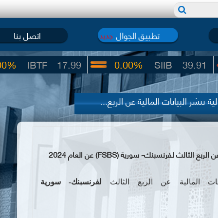
تطبيق الجوال
اتصل بنا
جديد
BTF
17.99
0.00%
SIIB
39.91
 تنشر البيانات المالية عن الربع...
لث لفرنسبنك- سورية (FSBS) عن العام 2024
انات المالية عن الربع الثالث
لفرنسبنك- سورية