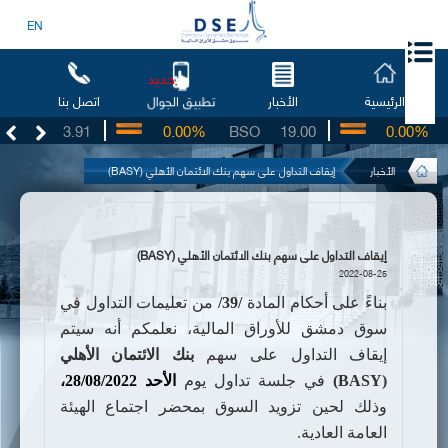
EN
جديد
الرئيسية
الأخبار
اتصل بنا
تطبيق الجوال
UG
3.91
0.00%
BSO
19.00
0.00%
I
الأخبار
إيقاف التداول على سهم بنك الائتمان الأهلي (BASY)
إيقاف التداول على سهم بنك الائتمان الأهلي (BASY)
2022-08-25
بناءً على أحكام المادة
/39/
من تعليمات التداول في
سوق دمشق للأوراق المالية،
نعلمكم أنه سيتم
إيقاف التداول على سهم
ب
نك الائتمان الأهلي
(
BASY
)
في جلسة تداول يوم
الأحد
28/08/2022،
وذلك لحين تزويد السوق بمحضر
اجتماع الهيئة
العامة العادية.