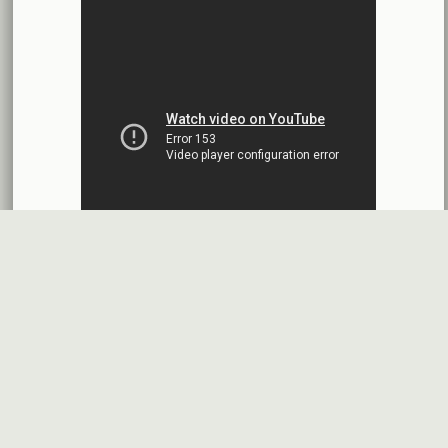
بنك الأردن - سورية
2026-07-14
اقتراح توزيع أرباح
شركة سيريتل موبايل تيليكوم
2026-07-13
البيانات المالية النهائية عن العام 2025
شركة سيريتل موبايل تيليكوم
2026-07-12
افصاح طارئ حول تشكيلة مجلس الإدارة
بنك سورية والخليج
2026-07-09
دعوة اجتماع هيئة عامة غير عادية
المصرف الدولي للتجارة والتمويل
2026-07-08
البيانات المالية عن الربع الأول 2026
البنك العربي- سورية
2026-07-07
قسم شكاوى
فرص عمل في
خريطة الموقع