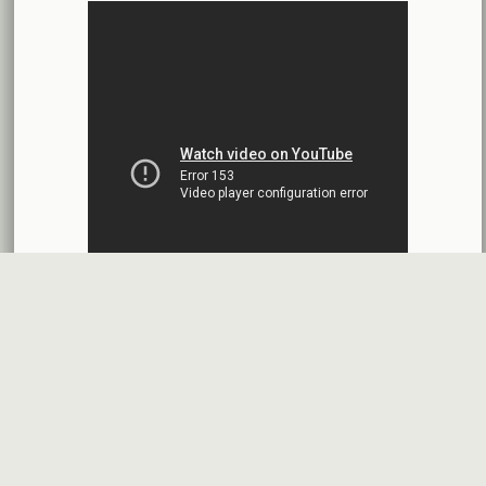
محضر إجتماع الهيئة العامة العادية وغير العادية
بنك الأردن - سورية
2026-07-14
اقتراح توزيع أرباح
شركة سيريتل موبايل تيليكوم
2026-07-13
البيانات المالية النهائية عن العام 2025
شركة سيريتل موبايل تيليكوم
2026-07-12
افصاح طارئ حول تشكيلة مجلس الإدارة
بنك سورية والخليج
2026-07-09
دعوة اجتماع هيئة عامة غير عادية
المصرف الدولي للتجارة والتمويل
2026-07-08
البيانات المالية عن الربع الأول 2026
البنك العربي- سورية
2026-07-07