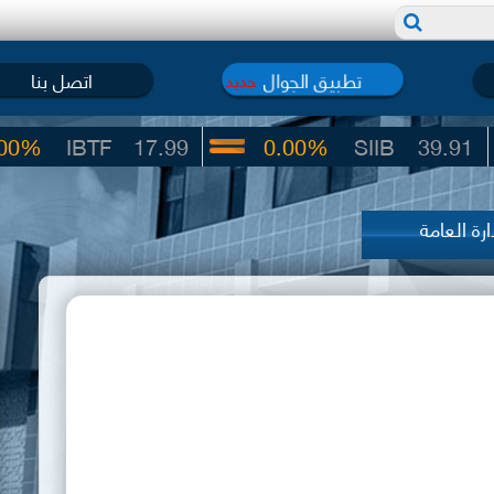
تطبيق الجوال
اتصل بنا
جديد
IBTF
17.99
0.00%
SIIB
39.91
رة العامة