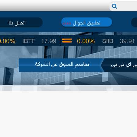
تطبيق الجوال
اتصل بنا
جديد
IBTF
17.99
0.00%
SIIB
39.91
لي اي تي بي
تعاميم السوق عن الشركة