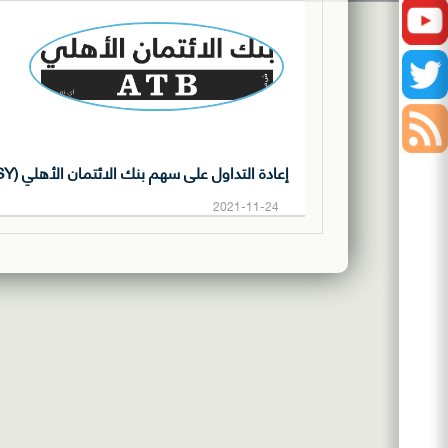
Youtube
Twitter
أخبار
السوق
إفصاحات
إعادة التداول على سهم بنك الائتمان الأهلي (BASY)
الشركات
نشرات
2021-11-24
المدرجة
التداول
الصفقات
اليومية
اليومية