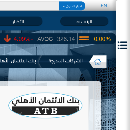
EN
أخبار السوق
الرئيسية
الأخبار
-4.09%
AVOC
326.14
0.00%
UIC
22.65
الشركات المدرجة
بنك الائتمان الأه