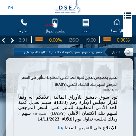
EN
جديد
الرئيسية
الأخبار
اتصل بنا
تطبيق الجوال
UG
3.91
0.00%
BSO
19.00
0.00%
I
الأخبار
تعميم بخصوص تعديل كمية الحد الأدنى المطلوبة للتأثير على...
تعميم بخصوص تعديل كمية الحد الأدنى المطلوبة للتأثير على السعر
المرجعي لسهم بنك الائتمان الأهلي (BASY)
2023-11-13
تود سوق دمشق للأوراق المالية إعلامكم أنه وفقاً
لقرار مجلس الإدارة رقم
(1333)،
سيتم تعديل كمية
الحد الأدنى المطلوبة للتأثير على السعر المرجعي
لسهم
بنك الائتمان الأهلي (
BASY
)
سهم
،
لتصبح
400
وذلك لجلسة تداول يوم
الثلاثاء
3
14/11/202
.
للإطلاع على التعميم، اضغط
هنا
.