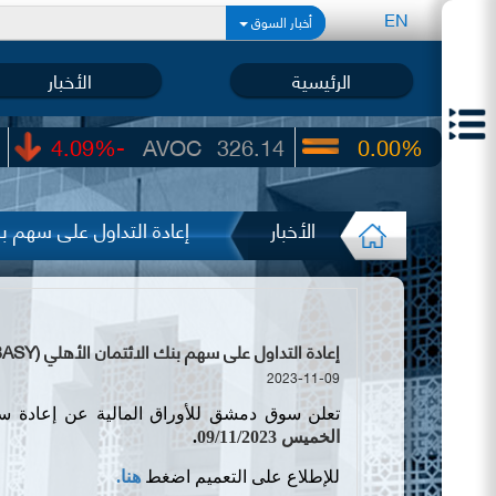
EN
أخبار السوق
الرئيسية
الأخبار
-4.09%
AVOC
326.14
0.00%
UIC
22.65
الأخبار
إعادة التداول على سهم بنك ا
إعادة التداول على سهم بنك الائتمان الأهلي (BASY)
2023-11-09
تعلن سوق دمشق للأوراق المالية عن إعادة 
الخميس 09/11/2023
.
للإطلاع على التعميم اضغط
هنا.