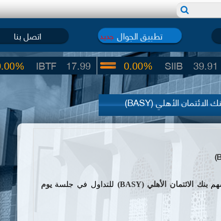
تطبيق الجوال
اتصل بنا
جديد
BTF
17.99
0.00%
SIIB
39.91
لائتمان الأهلي (BASY)
سهم
بنك الائتمان الأهلي (
BASY
)
للتداول في جلسة
يوم