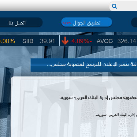
تطبيق الجوال
اتصل بنا
جديد
IB
39.91
-4.09%
AVOC
326.14
0.
ية تنشر الإعلان للترشح لعضوية مجلس...
عضوية مجلس إدارة البنك العربي- سورية.
إدارة
البنك العربي- سورية.