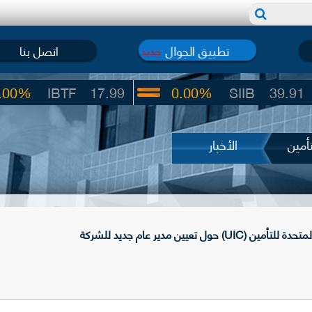
تطبيق الجوال
اتصل بنا
جديد
IBTF
17.99
0.00%
SIIB
39.91
أمين
الأخبار
ل تعيين مدير عام جديد للشركة