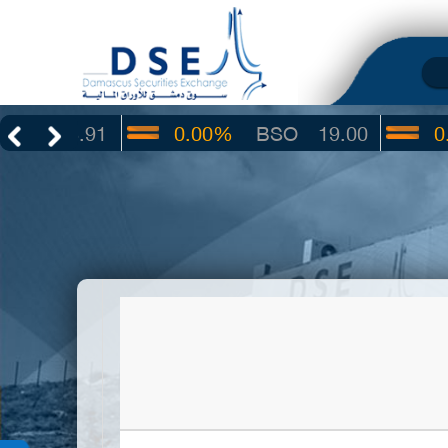
3.91
0.00%
BSO
19.00
0.00%