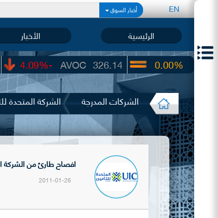
EN
أخبار السوق
الرئيسية
الأخبار
-4.09%
AVOC
326.14
0.00%
UIC
22.65
الشركات المدرجة
الشركة المتحدة للت
افصاح طارئ من الشركة المتحدة للتأمين (UIC) حو
2011-01-26