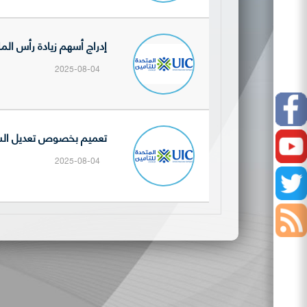
إدراج أسهم زيادة رأس المال 
2025-08-04
Facebook
تعميم بخصوص تعديل السعر 
Youtube
2025-08-04
Twitter
أخبار
السوق
إفصاحات
الشركات
نشرات
المدرجة
التداول
الصفقات
اليومية