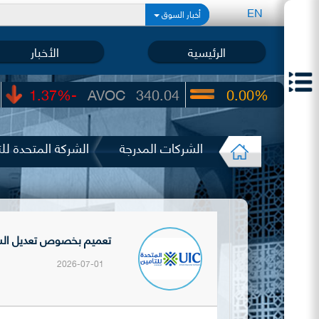
EN
أخبار السوق
الرئيسية
الأخبار
-1.37%
AVOC
340.04
0.00%
UIC
22.65
الشركات المدرجة
الشركة المتحدة للت
تعميم بخصوص تعديل السعر 
2026-07-01