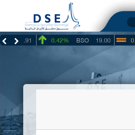
3.91
0.42%
BSO
19.00
0.00%