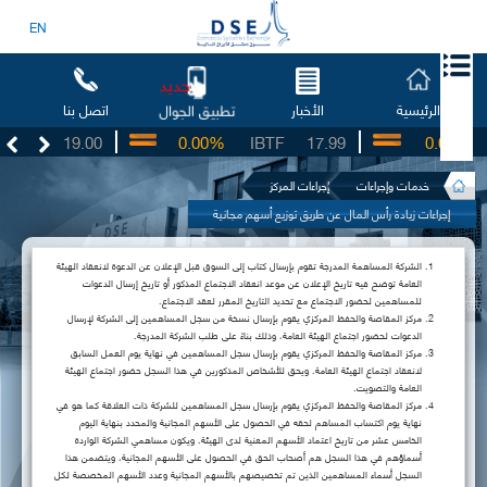
EN
جديد
الرئيسية
الأخبار
اتصل بنا
تطبيق الجوال
BSO
19.00
0.00%
IBTF
17.99
0.00%
خدمات وإجراءات
إجراءات المركز
إجراءات زيادة رأس المال عن طريق توزيع أسهم مجانية
الشركة المساهمة المدرجة تقوم بإرسال كتاب إلى السوق قبل الإعلان عن الدعوة لانعقاد الهيئة
العامة توضح فيه تاريخ الإعلان عن موعد انعقاد الاجتماع المذكور أو تاريخ إرسال الدعوات
للمساهمين لحضور الاجتماع مع تحديد التاريخ المقرر لعقد الاجتماع.
مركز المقاصة والحفظ المركزي يقوم بإرسال نسخة من سجل المساهمين إلى الشركة لإرسال
الدعوات لحضور اجتماع الهيئة العامة، وذلك بناءً على طلب الشركة المدرجة.
مركز المقاصة والحفظ المركزي يقوم بإرسال سجل المساهمين في نهاية يوم العمل السابق
لانعقاد اجتماع الهيئة العامة. ويحق للأشخاص المذكورين في هذا السجل حضور اجتماع الهيئة
العامة والتصويت.
مركز المقاصة والحفظ المركزي يقوم بإرسال سجل المساهمين للشركة ذات العلاقة كما هو في
نهاية يوم اكتساب المساهم لحقه في الحصول على الأسهم المجانية والمحدد بنهاية اليوم
الخامس عشر من تاريخ اعتماد الأسهم المعنية لدى الهيئة. ويكون مساهمي الشركة الواردة
أسماؤهم في هذا السجل هم أصحاب الحق في الحصول على الأسهم المجانية، ويتضمن هذا
السجل أسماء المساهمين الذين تم تخصيصهم بالأسهم المجانية وعدد الأسهم المخصصة لكل