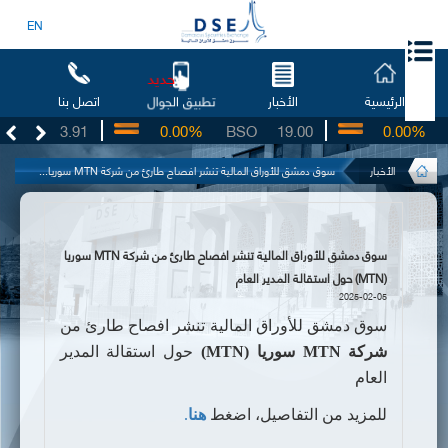
EN
جديد
الرئيسية
الأخبار
اتصل بنا
تطبيق الجوال
UG
3.91
0.00%
BSO
19.00
0.00%
I
الأخبار
سوق دمشق للأوراق المالية تنشر افصاح طارئ من شركة MTN سوريا...
سوق دمشق للأوراق المالية تنشر افصاح طارئ من شركة MTN سوريا
(MTN) حول استقالة المدير العام
2025-02-05
سوق دمشق للأوراق المالية تنشر افصاح طارئ من
شركة
MTN
سوريا (
MTN
)
حول استقالة المدير
العام
للمزيد من التفاصيل، اضغط
هنا
.