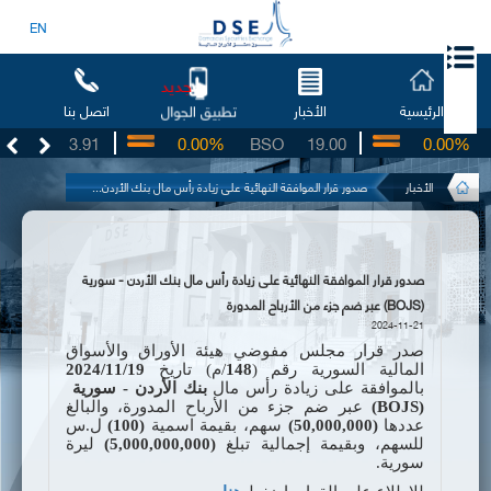
EN
جديد
الرئيسية
الأخبار
اتصل بنا
تطبيق الجوال
UG
3.91
0.00%
BSO
19.00
0.00%
I
الأخبار
صدور قرار الموافقة النهائية على زيادة رأس مال بنك الأردن...
صدور قرار الموافقة النهائية على زيادة رأس مال بنك الأردن - سورية
(BOJS) عبر ضم جزء من الأرباح المدورة
2024-11-21
صدر قرار مجلس مفوضي هيئة الأوراق والأسواق
المالية السورية رقم (
148
/م) تاريخ
19
/
11
/
2024
بالموافقة على زيادة رأس مال
بنك الأردن - سورية
(
BOJS
)
عبر ضم جزء من
الأرباح المدورة، والبالغ
عددها
50,000,000)
)
سهم، بقيمة اسمية
(100)
ل.س
للسهم، وبقيمة إجمالية تبلغ
(5,000,000,000)
ليرة
سورية.