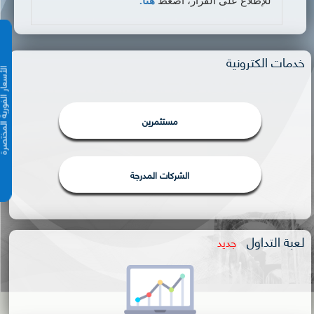
للإطلاع على القرار،
اضغط
هنا.
خدمات الكترونية
الأسعار الفورية 
مستثمرين
الشركات المدرجة
لعبة التداول
جديد