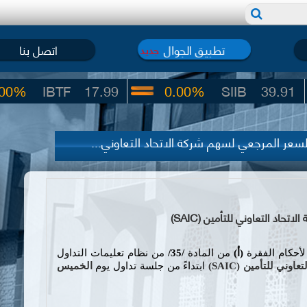
تطبيق الجوال
اتصل بنا
جديد
TF
17.99
0.00%
SIIB
39.91
ر المرجعي لسهم شركة الاتحاد التعاوني...
 التعاوني للتأمين (SAIC)
لأحكام الفقرة
(
أ
)
من المادة
/35/
من نظام تعليمات التداول
لتعاوني للتأمين
(
SAIC
)
ابتداءً من جلسة تداول يوم
الخميس