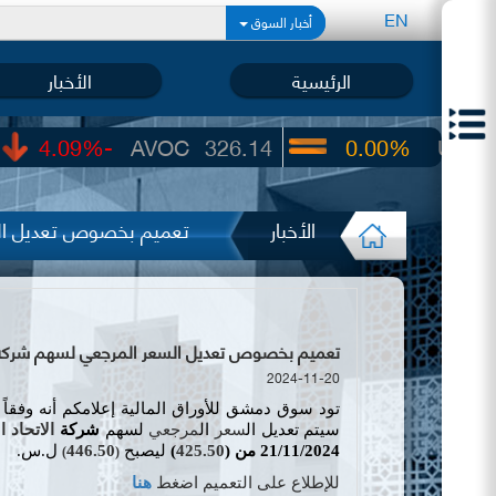
EN
أخبار السوق
الرئيسية
الأخبار
-4.09%
AVOC
326.14
0.00%
UIC
22.65
الأخبار
تعميم بخصوص تعديل السع
تعميم بخصوص تعديل السعر المرجعي لسهم شركة الاتحاد
2024-11-20
تود سوق دمشق للأوراق المالية إعلامكم أنه وفقاً 
سيتم تعديل ال
سعر
ال
مرجعي
لسهم
شركة
الاتحاد ا
21/11/2024
من (
425.50
)
ليصبح
446.50
ل.س.
)
(
للإطلاع على التعميم اضغط
هنا